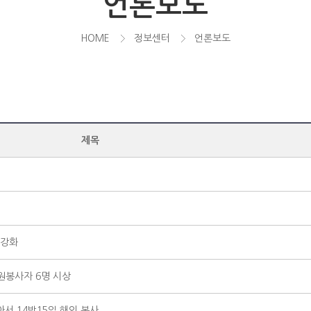
언론보도
HOME
정보센터
언론보도
제목
 강화
원봉사자 6명 시상
서 14박15일 해외 봉사