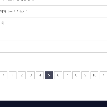
 넘쳐나는 천사도시”
개최
<
1
2
3
4
5
6
7
8
9
10
>