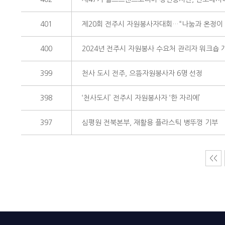
401
제20회 전주시 자원봉사자대회…“나눔과 온정이
400
2024년 전주시 자원봉사 수요처 관리자 워크숍 
399
천사 도시 전주, 으뜸자원봉사자 6명 선정
398
‘천사도시’ 전주시 자원봉사자 ‘한 자리에’
397
심평원 전북본부, 재활용 플라스틱 병뚜껑 기부
<<