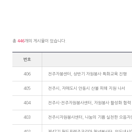
총
446
개의 게시물이 있습니다.
번호
406
전주자봉센터, 상반기 자원봉사 특화교육 진행
405
전주시, 자매도시 안동시 산불 피해 지원 나서
404
전주시-전주자원봉사센터, 자원봉사 활성화 협력
403
전주시자원봉사센터, 나눔의 기쁨 실천한 으뜸자
402
제47기 월드프렌즈코리아 청년봉사단, 인도네시아