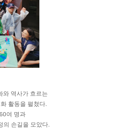
화와 역사가 흐르는
화 활동을 펼쳤다
.
60
여 명과
정의 손길을 모았다
.