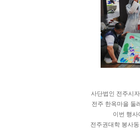
사단법인 전주시
전주 한옥마을 둘
이번 행사
전주권대학 봉사동