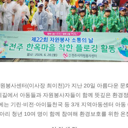
자원봉사센터
(
이사장 최이천
)
가 지난
20
일 아름다운 문
레길에서 아동들과 자원봉사자들이 함께 뜻깊은 환경정
에는 기린
·
비전
·
아이들천국 등
3
개 지역아동센터 아동
아리 청년
10
여 명이 함께 참여해 환경보호를 위한 온