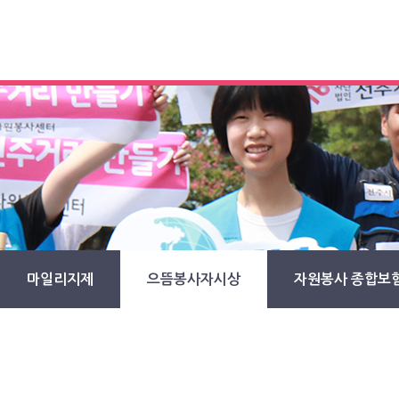
마일리지제
으뜸봉사자시상
자원봉사 종합보