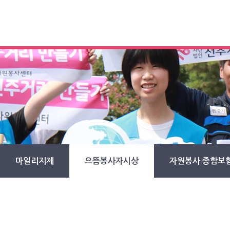
마일리지제
으뜸봉사자시상
자원봉사 종합보