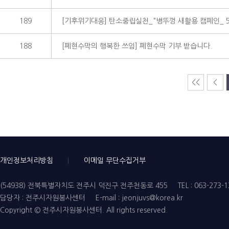
189
[기후위기대응] 탄소중립실천_"병뚜껑 새활용 캠페인_ 5
188
[폐현수막의 행복한 쓰임] 폐현수막 기부 받습니다.
<<
<
개인정보처리방침
이메일 무단수집거부
(54938) 전북특별자치도 전주시 덕진구 전주천동로 455
TEL : 063-273-
담당자 : 전주시자원봉사센터
E-mail : jeonjuvs@korea.kr
Copyright © 전주시자원봉사센터. All rights reserved.